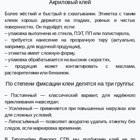
Акриловый клей
Более жёсткий и быстрый в схватывании. Этикетка с таким
клеем хорошо держится на гладких, ровных и чистых
поверхностях. Он подойдёт, если:
– упаковка выполнена из стекла, ПЭТ, ПП или полистирола,
– требуется нанесение на прозрачную тару (актуально,
например, для водочной продукции),
– этикетка имеет сложную форму,
– упаковка обрабатывается на высоких скоростях,
– продукция может контактировать с маслами,
растворителями или бензином.
По степени фиксации клеи делятся на три группы:
– Постоянный — классический вариант, для надёжного
приклеивания «навсегда»;
– Усиленный — применяется при повышенных нагрузках или
для сложных условий;
– Легкосъёмный — позволяет аккуратно удалить этикетку без
следов, если маркировка временная.
В Типографии Фаворит СПб мы подбираем клей не по